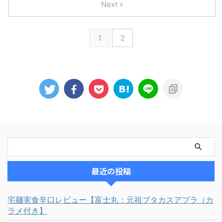
Next »
1
2
最近の投稿
宅麺実食辛口レビュー【富士丸：元祖ブタカスアブラ（カ
ラメ付き】