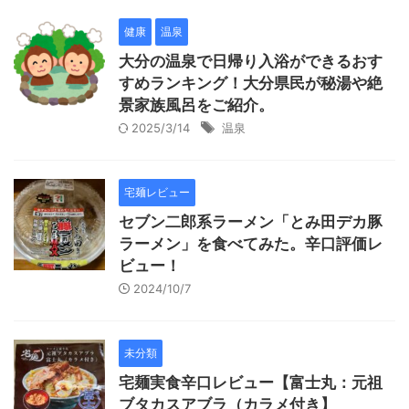
健康
温泉
大分の温泉で日帰り入浴ができるおす
すめランキング！大分県民が秘湯や絶
景家族風呂をご紹介。
2025/3/14
温泉
宅麺レビュー
セブン二郎系ラーメン「とみ田デカ豚
ラーメン」を食べてみた。辛口評価レ
ビュー！
2024/10/7
未分類
宅麺実食辛口レビュー【富士丸：元祖
ブタカスアブラ（カラメ付き】