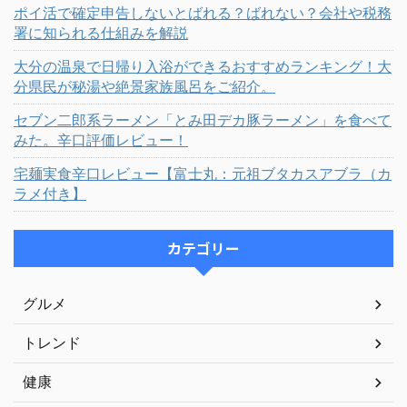
ポイ活で確定申告しないとばれる？ばれない？会社や税務
署に知られる仕組みを解説
大分の温泉で日帰り入浴ができるおすすめランキング！大
分県民が秘湯や絶景家族風呂をご紹介。
セブン二郎系ラーメン「とみ田デカ豚ラーメン」を食べて
みた。辛口評価レビュー！
宅麺実食辛口レビュー【富士丸：元祖ブタカスアブラ（カ
ラメ付き】
カテゴリー
グルメ
トレンド
健康